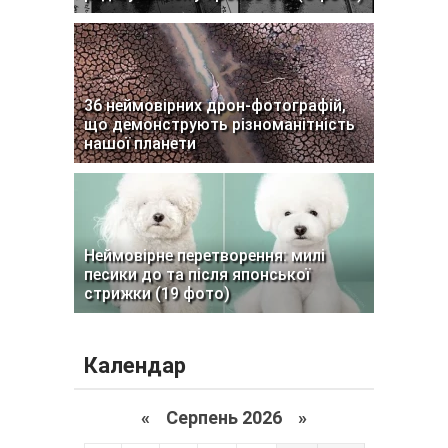
36 неймовірних дрон-фотографій,
що демонструють різноманітність
нашої планети
Неймовірне перетворення: милі
песики до та після японської
стрижки (19 фото)
Календар
«
Серпень 2026 »