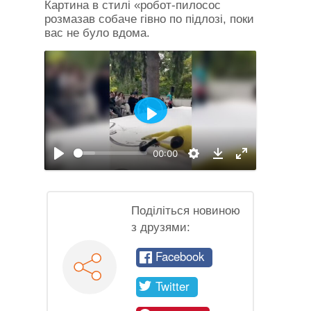
Картина в стилі «робот-пилосос
розмазав собаче гівно по підлозі, поки
вас не було вдома.
Відтворити
00:00
Відтворити
Налаштування
На
Download
повний
екран
Поділіться новиною
з друзями:
Facebook
Twitter