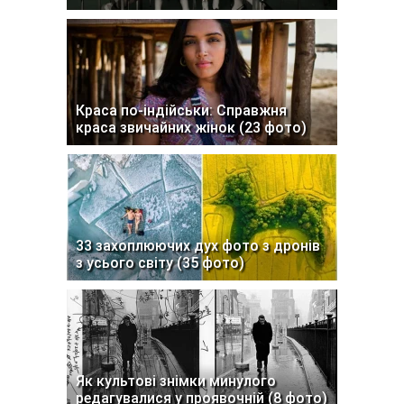
Краса по-індійськи: Справжня
краса звичайних жінок (23 фото)
33 захоплюючих дух фото з дронів
з усього світу (35 фото)
Як культові знімки минулого
редагувалися у проявочній (8 фото)