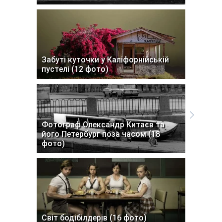
Забуті куточки у Каліфорнійській
пустелі (12 фото)
Фотограф Олександр Китаєв та
його Петербург поза часом (18
фото)
Світ бодібілдерів (16 фото)