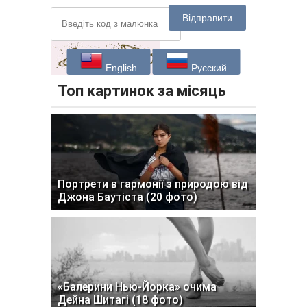
Відправити
English
Русский
Топ картинок за місяць
Портрети в гармонії з природою від
Джона Баутіста (20 фото)
«Балерини Нью-Йорка» очима
Дейна Шитагі (18 фото)