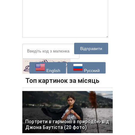
Відправити
English
Русский
Топ картинок за місяць
Портрети в гармонії з природою від
Джона Баутіста (20 фото)