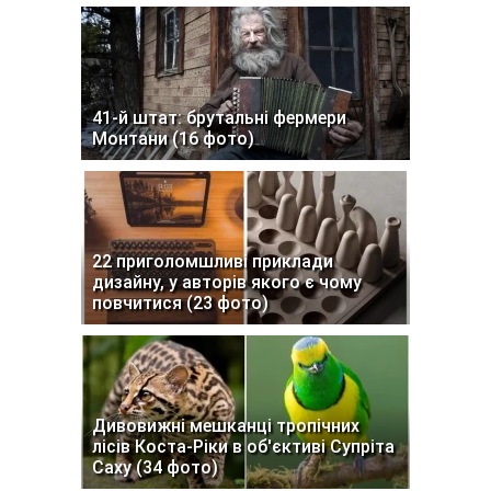
41-й штат: брутальні фермери
Монтани (16 фото)
22 приголомшливі приклади
дизайну, у авторів якого є чому
повчитися (23 фото)
Дивовижні мешканці тропічних
лісів Коста-Ріки в об'єктиві Супріта
Саху (34 фото)