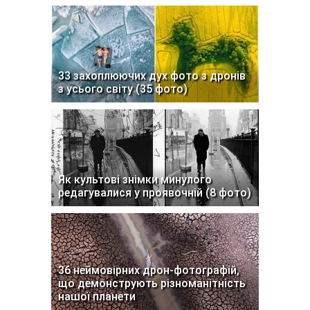
33 захоплюючих дух фото з дронів
з усього світу (35 фото)
Як культові знімки минулого
редагувалися у проявочній (8 фото)
36 неймовірних дрон-фотографій,
що демонструють різноманітність
нашої планети