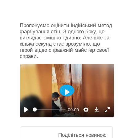
Пропонуємо оцінити індійський метод
фарбування стін. З одного боку, це
виглядає смішно і дивно. Але вже за
кілька секунд стає зрозуміло, що
герой відео справжній майстер своєї
справи.
Відтворити
00:00
Відтворити
Налаштування
На
Download
повний
екран
Поділіться новиною