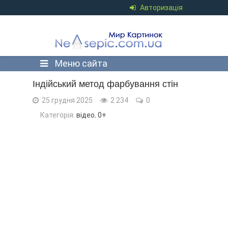
Авторизація
Меню сайта
Індійський метод фарбування стін
25 грудня 2025
2 234
0
Категорія:
відео
,
0+