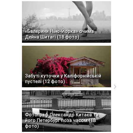
«Балерини Нью-Йорка» очима
Дейна Шитагі (18 фото)
Забуті куточки у Каліфорнійській
пустелі (12 фото)
Фотограф Олександр Китаєв та
його Петербург поза часом (18
фото)