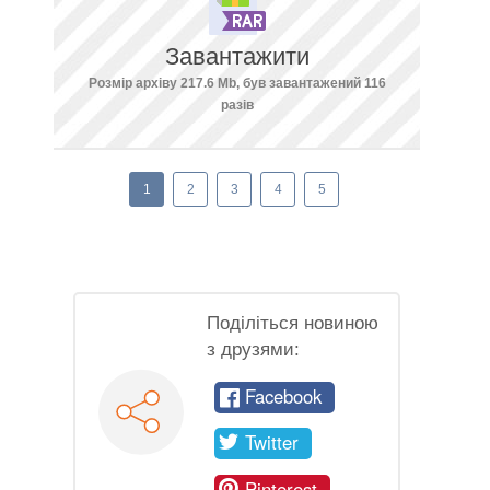
Завантажити
Розмір архіву 217.6 Mb, був завантажений 116
разів
1
2
3
4
5
Поділіться новиною
з друзями:
Facebook
Twitter
Pinterest