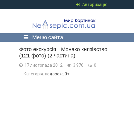
Авторизація
Меню сайта
Фото екскурсія - Монако князівство
(121 фото) (2 частина)
17 листопада 2012
3 970
0
Категорія:
подорож
,
0+