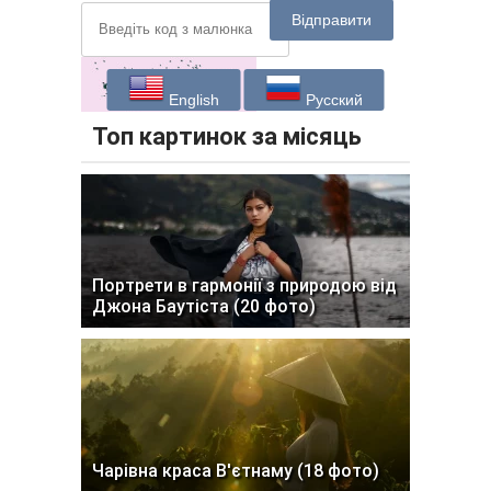
Відправити
English
Русский
Топ картинок за місяць
Портрети в гармонії з природою від
Джона Баутіста (20 фото)
Чарівна краса В'єтнаму (18 фото)