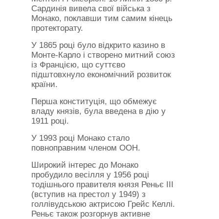
Сардинія вивела свої війська з
Монако, поклавши тим самим кінець
протекторату.
У 1865 році було відкрито казино в
Монте-Карло і створено митний союз
із Францією, що суттєво
підштовхнуло економічний розвиток
країни.
Перша конституція, що обмежує
владу князів, була введена в дію у
1911 році.
У 1993 році Монако стало
повноправним членом ООН.
Широкий інтерес до Монако
пробудило весілля у 1956 році
тодішнього правителя князя Реньє III
(вступив на престол у 1949) з
голлівудською актрисою Грейс Келлі.
Реньє також розгорнув активне