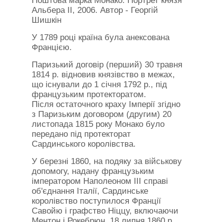
Поштова марка Монако. Портрет князя
Альбера II, 2006. Автор - Георгій
Шишкін
У 1789 році країна була анексована
Францією.
Паризький договір (перший) 30 травня
1814 р. відновив князівство в межах,
що існували до 1 січня 1792 р., під
французьким протекторатом.
Після остаточного краху Імперії згідно
з Паризьким договором (другим) 20
листопада 1815 року Монако було
передано під протекторат
Сардинського королівства.
У березні 1860, на подяку за військову
допомогу, надану французьким
імператором Наполеоном III справі
об'єднання Італії, Сардинське
королівство поступилося Франції
Савойю і графство Ніццу, включаючи
Ментон і Рокебрюн. 18 липня 1860 р.