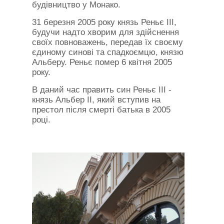
будівництво у Монако.
31 березня 2005 року князь Реньє III,
будучи надто хворим для здійснення
своїх повноважень, передав їх своєму
єдиному синові та спадкоємцю, князю
Альберу. Реньє помер 6 квітня 2005
року.
В даний час править син Реньє III -
князь Альбер II, який вступив на
престол після смерті батька в 2005
році.