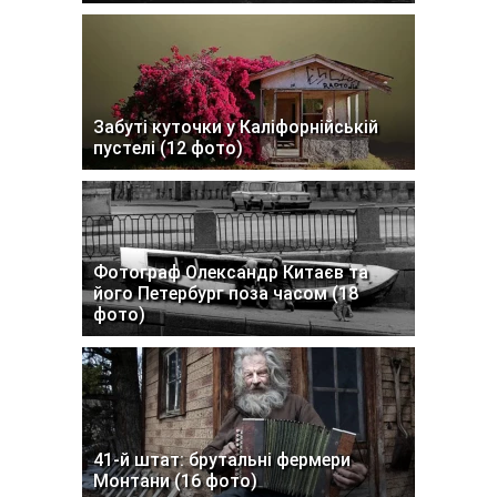
Забуті куточки у Каліфорнійській
пустелі (12 фото)
Фотограф Олександр Китаєв та
його Петербург поза часом (18
фото)
41-й штат: брутальні фермери
Монтани (16 фото)