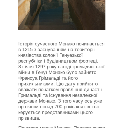
Історія сучасного Монако починається
в 1215 з заснуванням на території
князівства колонії Генуезької
республіки і будівництвом фортеці.
8 січня 1297 року в ході громадянської
війни в Генуї Монако було зайнято
Франсуа Грімальді та його
прихильниками. Цю дату прийнято
вважати початком правління династії
Гримальді та існування незалежної
держави Монако. З того часу ось уже
протягом понад 700 років князівство
керується представниками цього
прізвища.