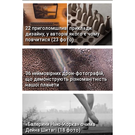
22 приголомшливі приклади
дизайну, у авторів якого є чому
повчитися (23 фото)
36 неймовірних дрон-фотографій,
що демонструють різноманітність
нашої планети
«Балерини Нью-Йорка» очима
Дейна Шитагі (18 фото)