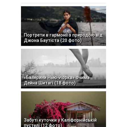
Портрети в гармонії з природою від
Джона Баутіста (20 фото)
«Балерини Нью-Йорка» очима
Дейна Шитагі (18 фото)
Забуті куточки у Каліфорнійській
пустелі (12 фото)