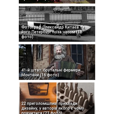
Фотограф Олександр Китаєв та
його Петербург поза часом (18
фото)
41-й штат: брутальні фермери
Монтани (16 фото)
22 приголомшливі приклади
дизайну, у авторів якого є чому
повчитися (23 фото)