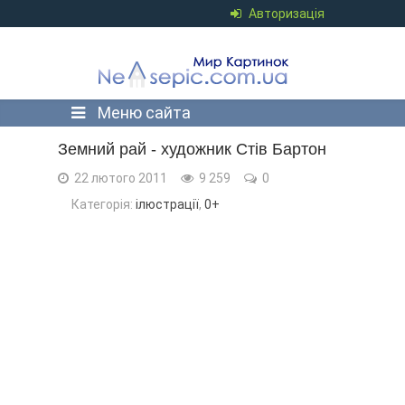
Авторизація
Меню сайта
Земний рай - художник Стів Бартон
22 лютого 2011
9 259
0
Категорія:
ілюстрації
,
0+