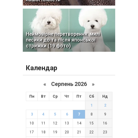
Неймовірне перетворення: милі
песики до та після японської
стрижки (19 фото)
Календар
«
Серпень 2026 »
Пн
Вт
Ср
Чт
Пт
Сб
Нд
1
2
3
4
5
6
7
8
9
10
11
12
13
14
15
16
17
18
19
20
21
22
23