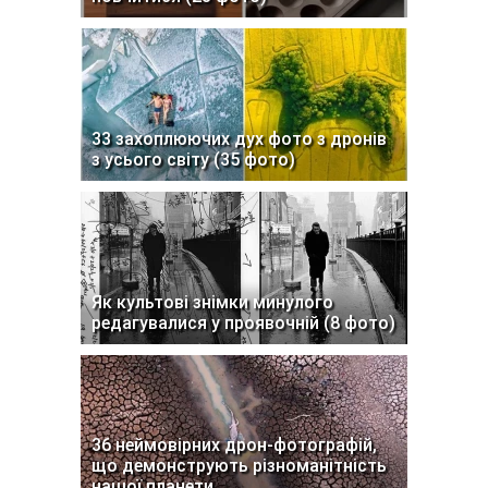
33 захоплюючих дух фото з дронів
з усього світу (35 фото)
Як культові знімки минулого
редагувалися у проявочній (8 фото)
36 неймовірних дрон-фотографій,
що демонструють різноманітність
нашої планети