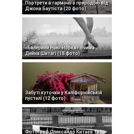
Портрети в гармонії з природою від
Джона Баутіста (20 фото)
«Балерини Нью-Йорка» очима
Дейна Шитагі (18 фото)
Забуті куточки у Каліфорнійській
пустелі (12 фото)
Фотограф Олександр Китаєв та