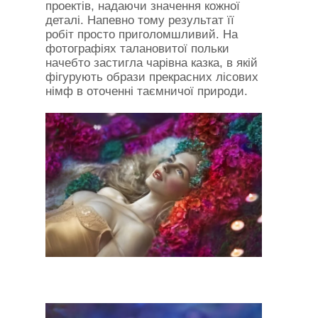
проектів, надаючи значення кожної
деталі. Напевно тому результат її
робіт просто приголомшливий. На
фотографіях талановитої польки
начебто застигла чарівна казка, в якій
фігурують образи прекрасних лісових
німф в оточенні таємничої природи.