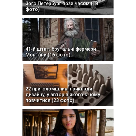
його Петербург поза часом (18
фото)
41-й штат: брутальні фермери
Монтани (16 фото)
22 приголомшливі приклади
дизайну, у авторів якого є чому
повчитися (23 фото)