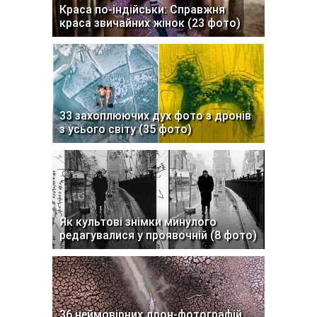
Краса по-індійськи: Справжня
краса звичайних жінок (23 фото)
33 захоплюючих дух фото з дронів
з усього світу (35 фото)
Як культові знімки минулого
редагувалися у проявочній (8 фото)
36 неймовірних дрон-фотографій,