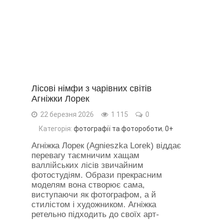
Лісові німфи з чарівних світів
Агніжки Лорек
22 березня 2026
1 115
0
Категорія:
фотографії та фотороботи
,
0+
‎Агніжка Лорек (Agnieszka Lorek) віддає
перевагу таємничим хащам
валлійських лісів звичайним
фотостудіям. Образи прекрасним
моделям вона створює сама,
виступаючи як фотографом, а й
стилістом і художником. Агніжка
ретельно підходить до своїх арт-