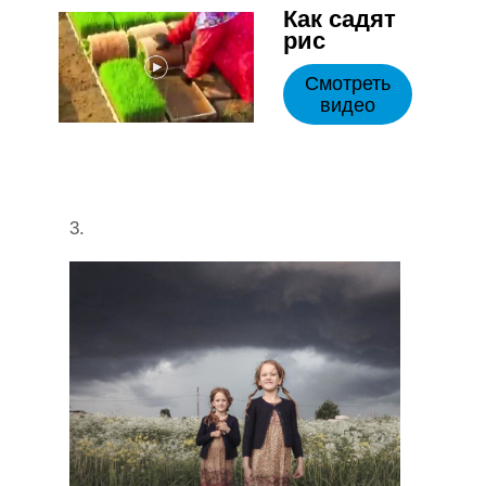
Как садят
рис
Смотреть
видео
3.