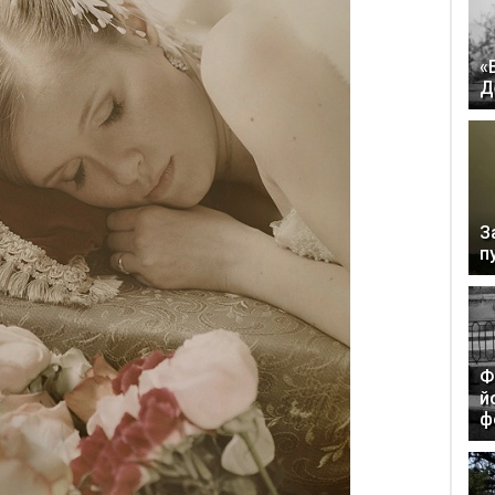
«
Д
З
п
Ф
й
ф