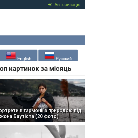
Авторизація
English
Русский
оп картинок за місяць
ортрети в гармонії з природою від
жона Баутіста (20 фото)