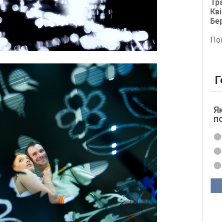
Тр
Кві
Бе
По
Г
Я
п