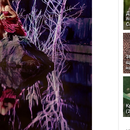
Д
л
С
3
щ
н
К
(