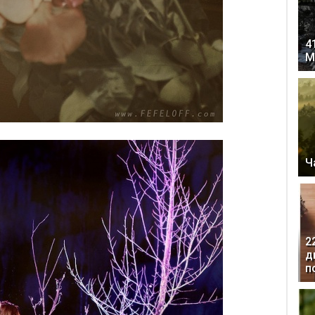
4
М
Ч
2
д
п