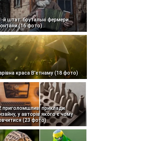
1-й штат: брутальні фермери
онтани (16 фото)
арівна краса В'єтнаму (18 фото)
2 приголомшливі приклади
изайну, у авторів якого є чому
овчитися (23 фото)