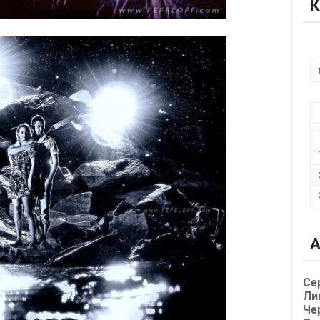
К
А
Се
Ли
Че