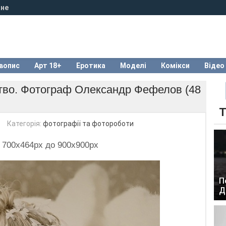
не
вопис
Арт 18+
Еротика
Моделі
Комікси
Відео
цтво. Фотограф Олександр Фефелов (48
Т
Категорія:
фотографії та фотороботи
д 700x464px до 900x900px
П
Д