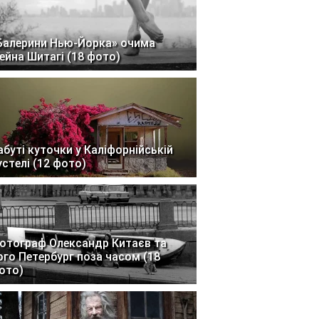
Балерини Нью-Йорка» очима
ейна Шитагі (18 фото)
абуті куточки у Каліфорнійській
устелі (12 фото)
отограф Олександр Китаєв та
ого Петербург поза часом (18
ото)