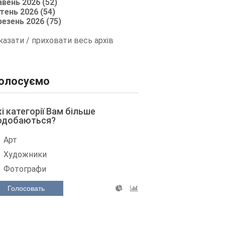
авень 2026 (52)
тень 2026 (54)
резень 2026 (75)
казати / приховати весь архів
олосуємо
кі категорії Вам більше
одобаються?
Арт
Художники
Фотографи
Голосовать