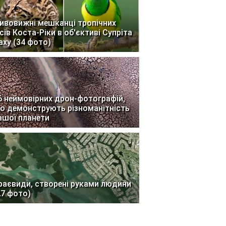
ивовижні мешканці тропічних
ісів Коста-Ріки в об'єктиві Супріта
аху (34 фото)
6 неймовірних дрон-фотографій,
о демонструють різноманітність
ашої планети
раєвиди, створені руками людини
27 фото)