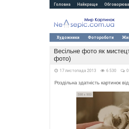
Головна
Найкраще
Обговорюва
Художники
Фотороботи
Жи
Весільне фото як мисте
фото)
17 листопада 2013
6 530
0
Роздільна здатність картинок ві
598 x 900