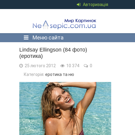
Авторизація
Меню сайта
Lindsay Ellingson (84 фото)
(еротика)
25 лютого 2012
10 374
0
Категорія:
еротика та ню