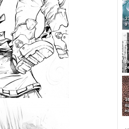
3
з
Я
р
3
щ
н