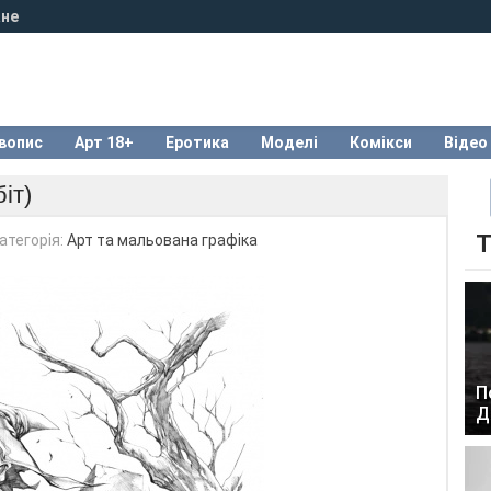
не
вопис
Арт 18+
Еротика
Моделі
Комікси
Відео
іт)
Т
атегорія:
Арт та мальована графіка
П
Д