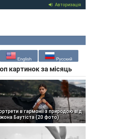
Авторизація
English
Русский
оп картинок за місяць
ортрети в гармонії з природою від
жона Баутіста (20 фото)