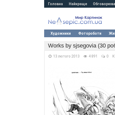
Головна
Найкраще
Обговорюва
Художники
Фотороботи
Жи
Works by sjsegovia (30 роб
13 лютого 2013
4 891
0
К