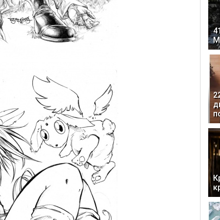
4
М
2
д
п
К
к