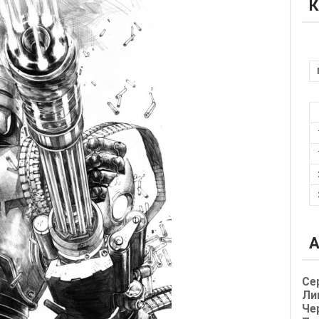
К
А
Се
Ли
Че