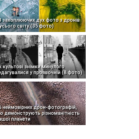
3 захоплюючих дух фото з дронів
 усього світу (35 фото)
к культові знімки минулого
едагувалися у проявочній (8 фото)
6 неймовірних дрон-фотографій,
о демонструють різноманітність
ашої планети