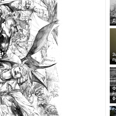
«
Д
З
п
Ф
й
ф