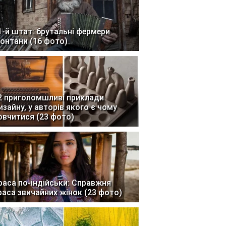
1-й штат: брутальні фермери
онтани (16 фото)
2 приголомшливі приклади
изайну, у авторів якого є чому
овчитися (23 фото)
раса по-індійськи: Справжня
раса звичайних жінок (23 фото)