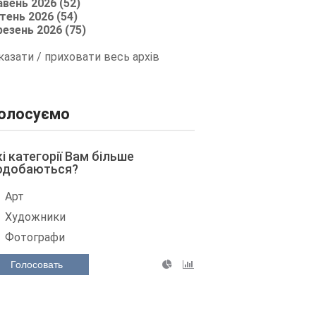
авень 2026 (52)
тень 2026 (54)
резень 2026 (75)
казати / приховати весь архів
олосуємо
кі категорії Вам більше
одобаються?
Арт
Художники
Фотографи
Голосовать