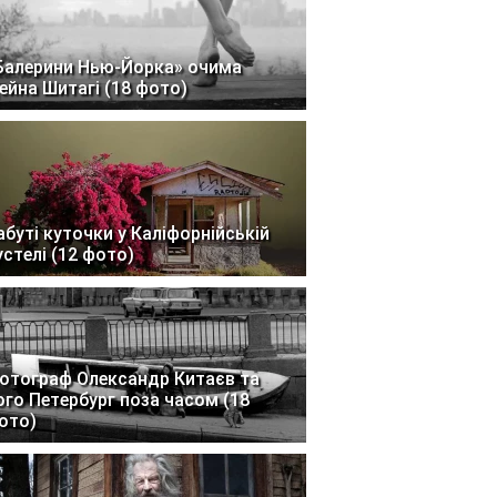
Балерини Нью-Йорка» очима
ейна Шитагі (18 фото)
абуті куточки у Каліфорнійській
устелі (12 фото)
отограф Олександр Китаєв та
ого Петербург поза часом (18
ото)