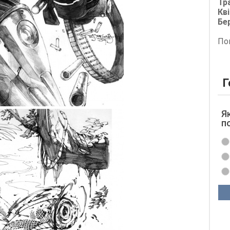
Тр
Кві
Бе
По
Г
Я
п