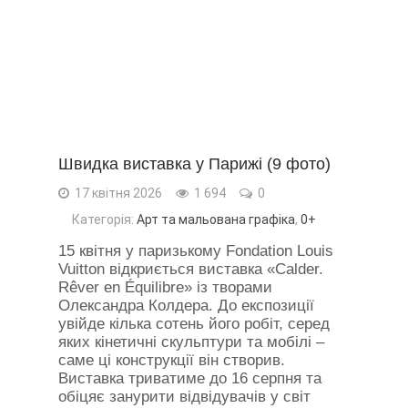
Швидка виставка у Парижі (9 фото)
17 квітня 2026
1 694
0
Категорія:
Арт та мальована графіка
,
0+
15 квітня у паризькому Fondation Louis
Vuitton відкриється виставка «Calder.
Rêver en Équilibre» із творами
Олександра Колдера. До експозиції
увійде кілька сотень його робіт, серед
яких кінетичні скульптури та мобілі –
саме ці конструкції він створив.
Виставка триватиме до 16 серпня та
обіцяє занурити відвідувачів у світ