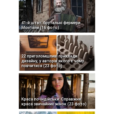
41-й штат: брутальні фермери
Монтани (16 фото)
22 приголомшливі приклади
дизайну, у авторів якого є чому
повчитися (23 фото)
Краса по-індійськи: Справжня
краса звичайних жінок (23 фото)