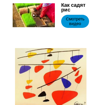
Как садят
рис
Смотреть
видео