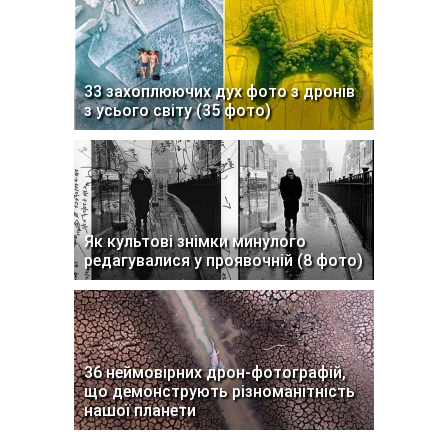
33 захоплюючих дух фото з дронів
з усього світу (35 фото)
Як культові знімки минулого
редагувалися у проявочній (8 фото)
36 неймовірних дрон-фотографій,
що демонструють різноманітність
нашої планети