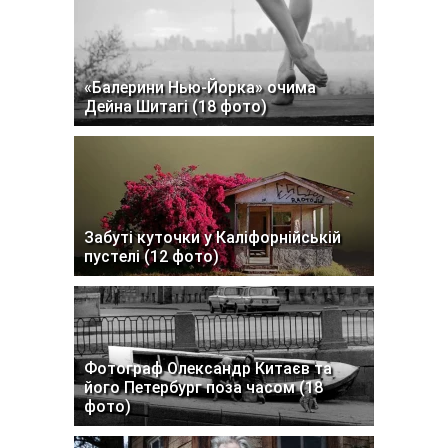
«Балерини Нью-Йорка» очима
Дейна Шитагі (18 фото)
Забуті куточки у Каліфорнійській
пустелі (12 фото)
Фотограф Олександр Китаєв та
його Петербург поза часом (18
фото)