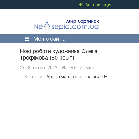
Авторизація
Меню сайта
Нові роботи художника Олега
Трофімова (80 робіт)
18 лютого 2012
28 517
1
Категорія:
Арт та мальована графіка
,
0+