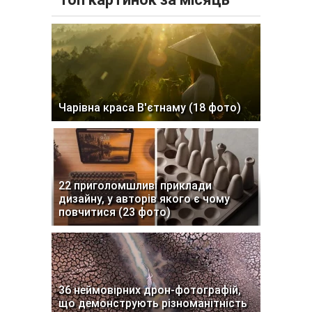
Чарівна краса В'єтнаму (18 фото)
22 приголомшливі приклади
дизайну, у авторів якого є чому
повчитися (23 фото)
36 неймовірних дрон-фотографій,
що демонструють різноманітність