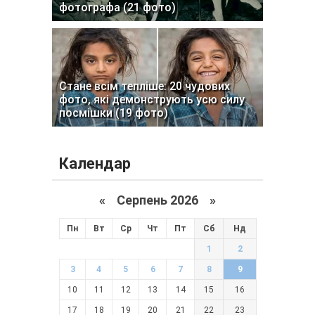
фотографа (21 фото)
Стане всім тепліше: 20 чудових
фото, які демонструють усю силу
посмішки (19 фото)
Календар
«
Серпень 2026 »
Пн
Вт
Ср
Чт
Пт
Сб
Нд
1
2
3
4
5
6
7
8
9
10
11
12
13
14
15
16
17
18
19
20
21
22
23