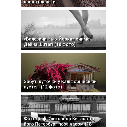
нашої планети
«Балерини Нью-Йорка» очима
Дейна Шитагі (18 фото)
Забуті куточки у Каліфорнійській
пустелі (12 фото)
Фотограф Олександр Китаєв та
його Петербург поза часом (18