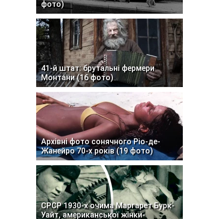
фото)
41-й штат: брутальні фермери
Монтани (16 фото)
Архівні фото сонячного Ріо-де-
Жанейро 70-х років (19 фото)
СРСР 1930-х очима Маргарет Бурк-
Уайт, американської жінки-