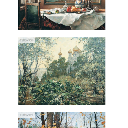
1200x934
1200x921