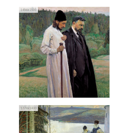
1496x1500
1774x1400