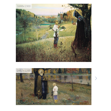
1688x1300
2457x1200