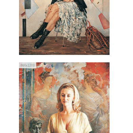
866x1200