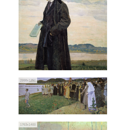
2998x1250
1763x1400