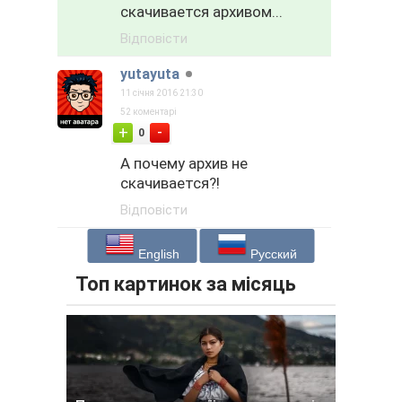
скачивается архивом...
Відповісти
yutayuta
11 січня 2016 21:30
52 коментарі
-
+
0
А почему архив не
скачивается?!
Відповісти
English
Русский
Топ картинок за місяць