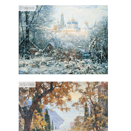
1200x926
971x1200