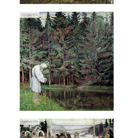
1516x1600
2080x1300