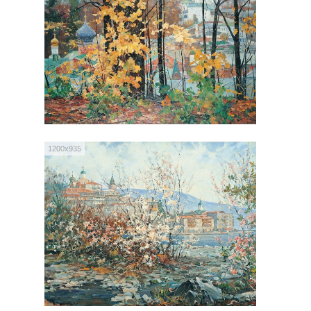
1200x935