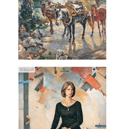
913x1200