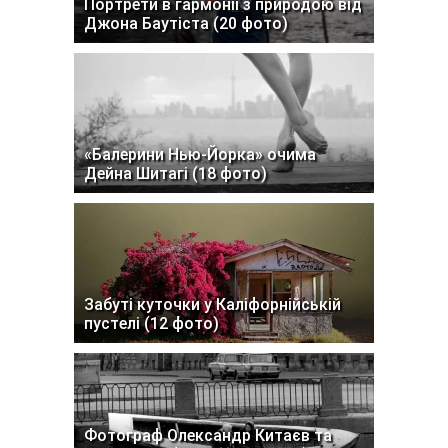
Портрети в гармонії з природою від
Джона Баутіста (20 фото)
«Балерини Нью-Йорка» очима
Дейна Шитагі (18 фото)
Забуті куточки у Каліфорнійській
пустелі (12 фото)
Фотограф Олександр Китаєв та