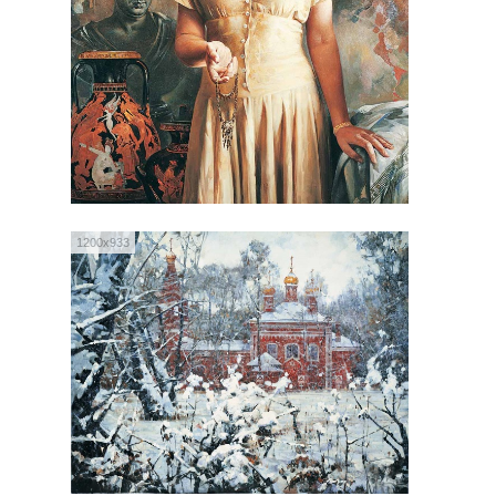
1200x933