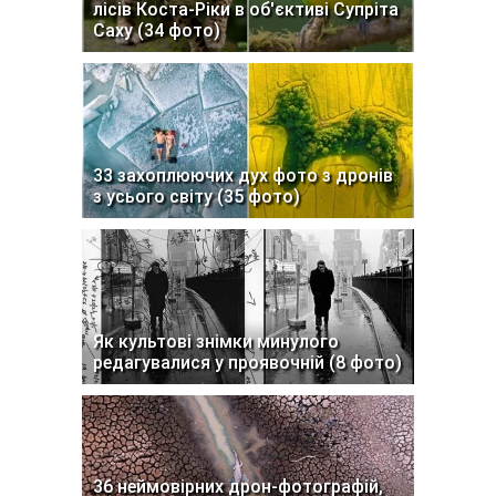
лісів Коста-Ріки в об'єктиві Супріта
Саху (34 фото)
33 захоплюючих дух фото з дронів
з усього світу (35 фото)
Як культові знімки минулого
редагувалися у проявочній (8 фото)
36 неймовірних дрон-фотографій,