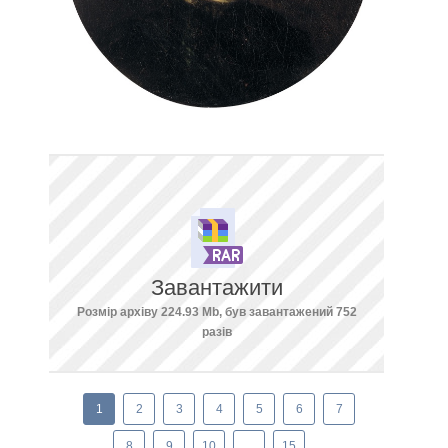
Завантажити
Розмір архіву 224.93 Mb, був завантажений 752
разів
1
2
3
4
5
6
7
8
9
10
...
15