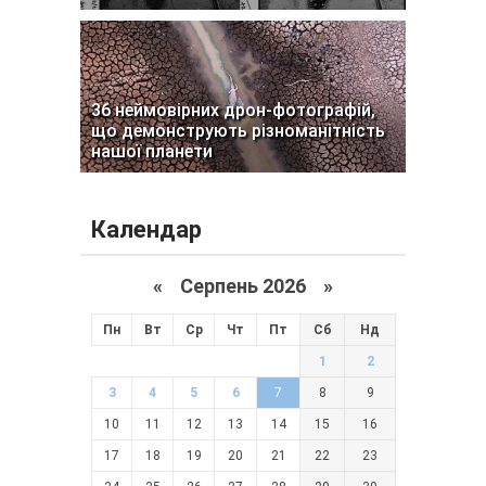
36 неймовірних дрон-фотографій,
що демонструють різноманітність
нашої планети
Календар
«
Серпень 2026 »
Пн
Вт
Ср
Чт
Пт
Сб
Нд
1
2
3
4
5
6
7
8
9
10
11
12
13
14
15
16
17
18
19
20
21
22
23