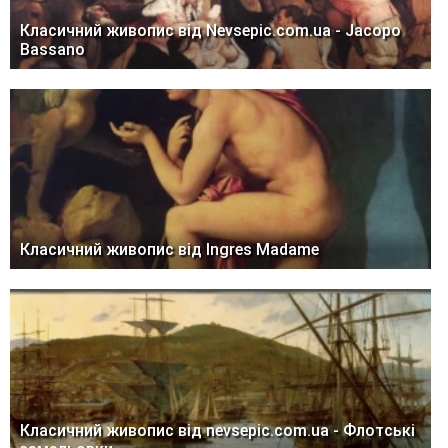
Класичний живопис від Nevsepic.com.ua - Jacopo
Bassano
Класичний живопис від Ingres Madame
Класичний живопис від nevsepic.com.ua - Флотські