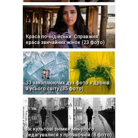
Краса по-індійськи: Справжня
краса звичайних жінок (23 фото)
33 захоплюючих дух фото з дронів
з усього світу (35 фото)
Як культові знімки минулого
редагувалися у проявочній (8 фото)