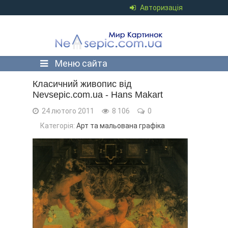
Авторизація
Меню сайта
Класичний живопис від
Nevsepic.com.ua - Hans Makart
24 лютого 2011
8 106
0
Категорія:
Арт та мальована графіка