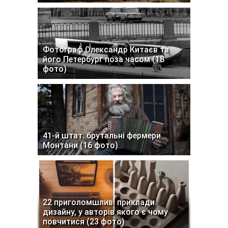
Фотограф Олександр Китаєв та
його Петербург поза часом (18
фото)
41-й штат: брутальні фермери
Монтани (16 фото)
22 приголомшливі приклади
дизайну, у авторів якого є чому
повчитися (23 фото)