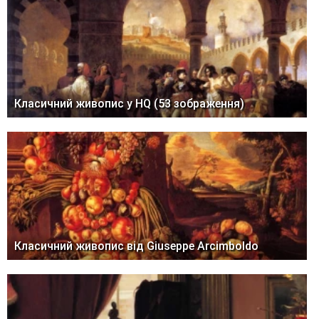
Класичний живопис у HQ (53 зображення)
Класичний живопис від Giuseppe Arcimboldo