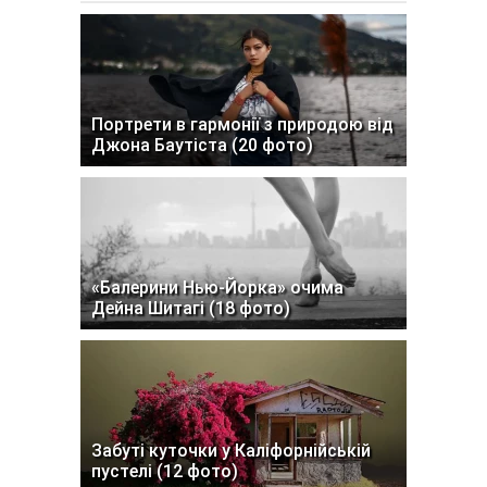
Портрети в гармонії з природою від
Джона Баутіста (20 фото)
«Балерини Нью-Йорка» очима
Дейна Шитагі (18 фото)
Забуті куточки у Каліфорнійській
пустелі (12 фото)