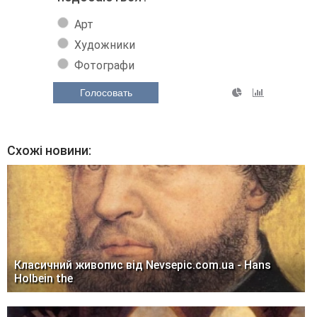
Арт
Художники
Фотографи
Голосовать
Схожі новини:
Класичний живопис від Nevsepic.com.ua - Hans
Holbein the