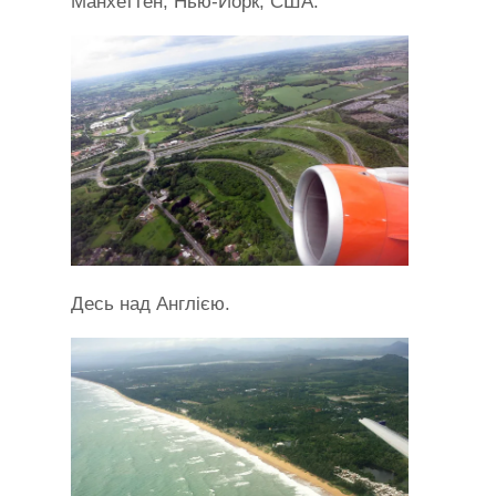
Манхеттен, Нью-Йорк, США.
Десь над Англією.