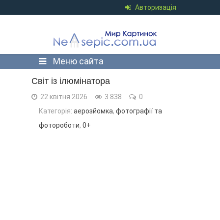
Авторизація
Меню сайта
Світ із ілюмінатора
22 квітня 2026
3 838
0
Категорія:
аерозйомка
,
фотографії та
фотороботи
,
0+