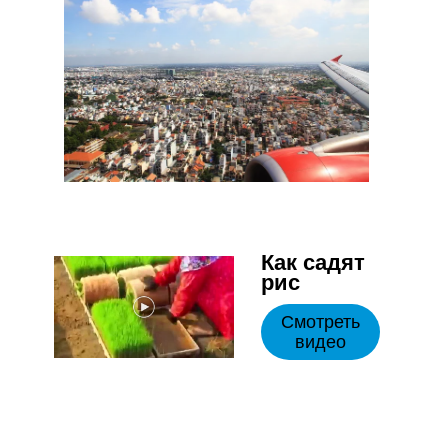
Как садят
рис
Смотреть
видео