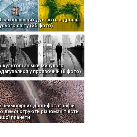
3 захоплюючих дух фото з дронів
 усього світу (35 фото)
к культові знімки минулого
едагувалися у проявочній (8 фото)
6 неймовірних дрон-фотографій,
о демонструють різноманітність
ашої планети