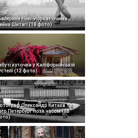
Балерини Нью-Йорка» очима
ейна Шитагі (18 фото)
абуті куточки у Каліфорнійській
устелі (12 фото)
отограф Олександр Китаєв та
ого Петербург поза часом (18
ото)