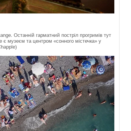
rtange. Останній гарматний постріл прогримів тут
це є музеєм та центром «сонного містечка» у
Chapple)