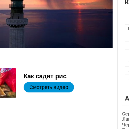
К
Как садят рис
Смотреть видео
А
Се
Ли
Че