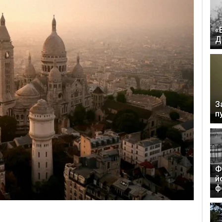
«
Д
З
п
Ф
й
ф