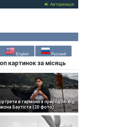
Авторизація
English
Русский
оп картинок за місяць
ортрети в гармонії з природою від
жона Баутіста (20 фото)