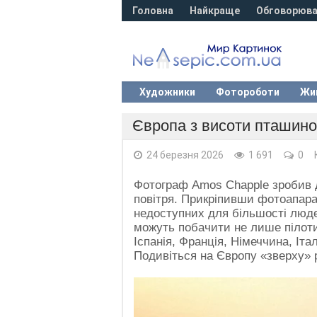
Головна
Найкраще
Обговорюва
Художники
Фотороботи
Жи
Європа з висоти пташино
24 березня 2026
1 691
0
Фотограф Amos Chapple зробив д
повітря. Прикріпивши фотоапарат
недоступних для більшості люде
можуть побачити не лише пілоти, 
Іспанія, Франція, Німеччина, Іта
Подивіться на Європу «зверху» 