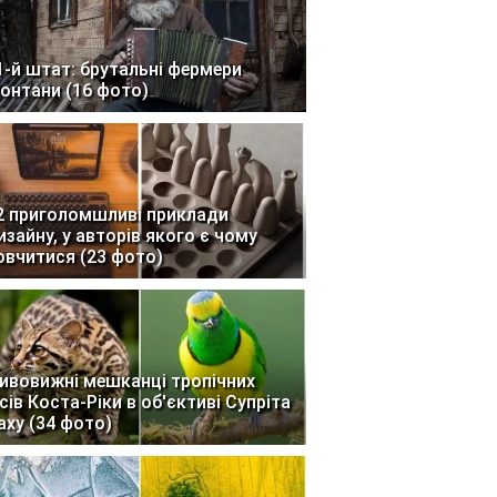
1-й штат: брутальні фермери
онтани (16 фото)
2 приголомшливі приклади
изайну, у авторів якого є чому
овчитися (23 фото)
ивовижні мешканці тропічних
ісів Коста-Ріки в об'єктиві Супріта
аху (34 фото)