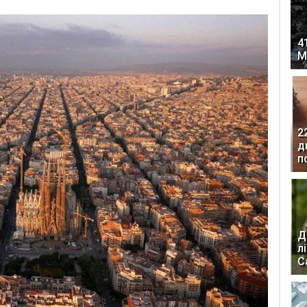
4
М
2
д
п
Д
л
С