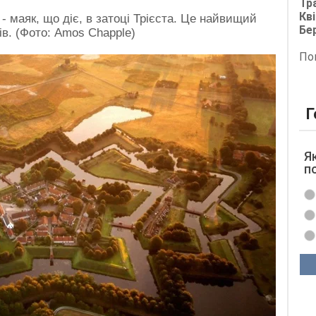
Тр
Кві
и - маяк, що діє, в затоці Трієста. Це найвищий
Бе
рів. (Фото: Amos Chapple)
По
Г
Я
п