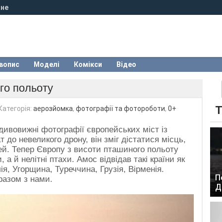
не
вопис
Моделі
Комікси
Відео
го польоту
Т
Категорія:
аерозйомка
,
фотографії та фотороботи
,
0+
ивовижні фотографії європейських міст із
 до невеликого дрону, він зміг дістатися місць,
й. Тепер Європу з висоти пташиного польоту
а й нелітні птахи. Амос відвідав такі країни як
лія, Угорщина, Туреччина, Грузія, Вірменія.
П
разом з нами.
Д