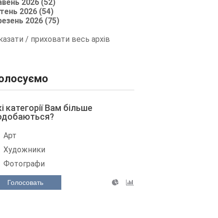
авень 2026 (52)
тень 2026 (54)
резень 2026 (75)
казати / приховати весь архів
олосуємо
кі категорії Вам більше
одобаються?
Арт
Художники
Фотографи
Голосовать