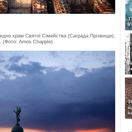
3
з
видно храм Святої Сімейства (Саграда Прізвище),
. (Фото: Amos Chapple)
Я
р
3
щ
н