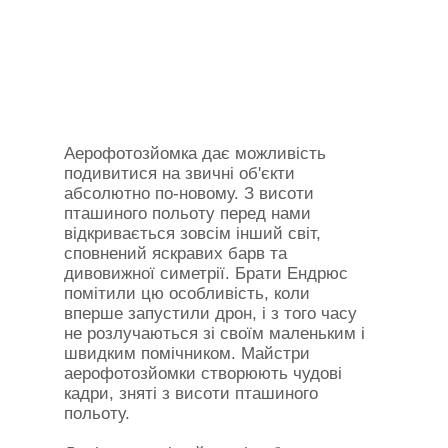
Аерофотозйомка дає можливість
подивитися на звичні об'єкти
абсолютно по-новому. З висоти
пташиного польоту перед нами
відкривається зовсім інший світ,
сповнений яскравих барв та
дивовижної симетрії. Брати Ендрюс
помітили цю особливість, коли
вперше запустили дрон, і з того часу
не розлучаються зі своїм маленьким і
швидким помічником. Майстри
аерофотозйомки створюють чудові
кадри, зняті з висоти пташиного
польоту.