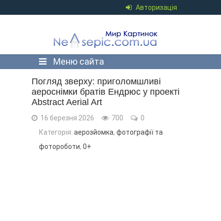
Авторизація
Меню сайта
Погляд зверху: приголомшливі
аероснімки братів Ендрюс у проекті
Abstract Aerial Art
16 березня 2026
700
0
Категорія:
аерозйомка
,
фотографії та
фотороботи
,
0+