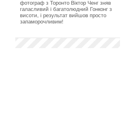
фотограф з Торонто Віктор Ченг зняв
галасливий і багатолюдний Гонконг з
висоти, і результат вийшов просто
запаморочливим!
Завантажити
Розмір архіву 2.75 Mb, був завантажений 14 разів
Поділіться новиною
з друзями:
Facebook