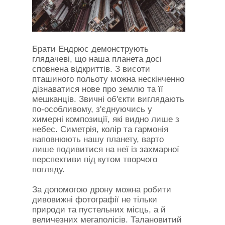
Брати Ендрюс демонструють
глядачеві, що наша планета досі
сповнена відкриттів. З висоти
пташиного польоту можна нескінченно
дізнаватися нове про землю та її
мешканців. Звичні об'єкти виглядають
по-особливому, з'єднуючись у
химерні композиції, які видно лише з
небес. Симетрія, колір та гармонія
наповнюють нашу планету, варто
лише подивитися на неї із захмарної
перспективи під кутом творчого
погляду.
За допомогою дрону можна робити
дивовижні фотографії не тільки
природи та пустельних місць, а й
величезних мегаполісів. Талановитий