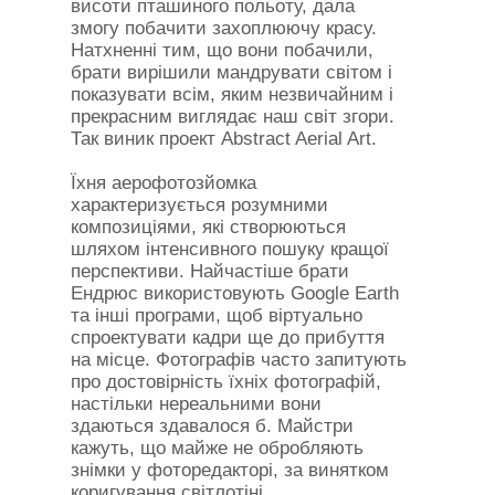
висоти пташиного польоту, дала
змогу побачити захоплюючу красу.
Натхненні тим, що вони побачили,
брати вирішили мандрувати світом і
показувати всім, яким незвичайним і
прекрасним виглядає наш світ згори.
Так виник проект Abstract Aerial Art.
Їхня аерофотозйомка
характеризується розумними
композиціями, які створюються
шляхом інтенсивного пошуку кращої
перспективи. Найчастіше брати
Ендрюс використовують Google Earth
та інші програми, щоб віртуально
спроектувати кадри ще до прибуття
на місце. Фотографів часто запитують
про достовірність їхніх фотографій,
настільки нереальними вони
здаються здавалося б. Майстри
кажуть, що майже не обробляють
знімки у фоторедакторі, за винятком
коригування світлотіні.